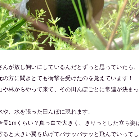
さんが放し飼いにしているんだとずっと思っていたら
元の方に聞きとても衝撃を受けたのを覚えています！
山や林からやって来て、その田んぼごとに常連が決ま
水や、水を張った田んぼに現れます。
全長1mくらい？真っ白で大きく、きりっとした立ち姿
寄ると大きい翼を広げてバサッバサッと飛んでいって