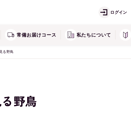
ご注文方法
お
痛
しみ・そばかすが気になる方に
ログイン
ズ
キミエシリーズ
返品・交換・キャンセル
常
常備お届けコース
私たちについて
見る野鳥
見る野鳥