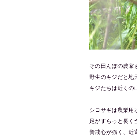
その田んぼの農家
野生のキジだと地
キジたちは近くの
シロサギは農業用
足がすらっと長く
警戒心が強く、近