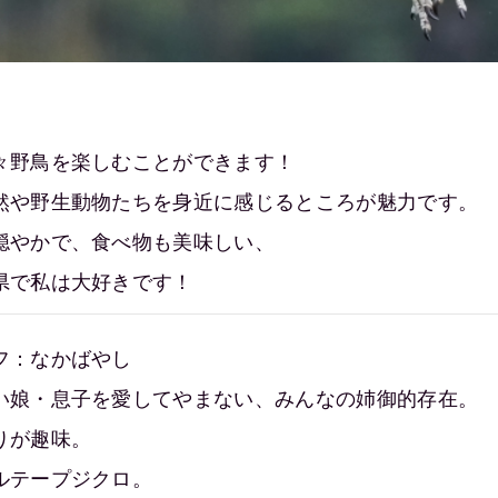
々野鳥を楽しむことができます！
然や野生動物たちを身近に感じるところが魅力です。
穏やかで、食べ物も美味しい、
県で私は大好きです！
フ：なかばやし
い娘・息子を愛してやまない、みんなの姉御的存在。
りが趣味。
ルテープジクロ。