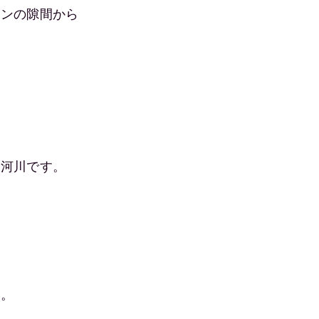
テンの隙間から
級河川です。
た。