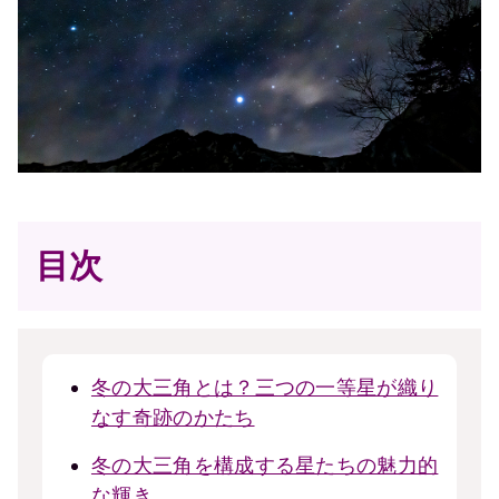
目次
冬の大三角とは？三つの一等星が織り
なす奇跡のかたち
冬の大三角を構成する星たちの魅力的
な輝き