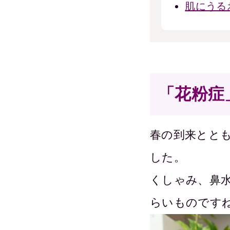
肌にうる
「花粉症
春の到来とと
した。
くしゃみ、鼻
らいものです