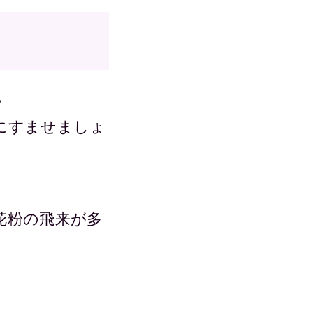
。
にすませましょ
花粉の飛来が多