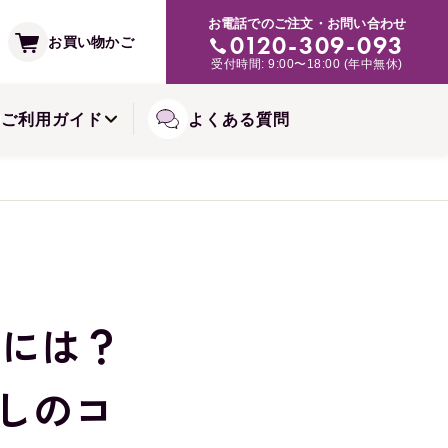
支払い方法
お電話でのご注文・お問い合わせ
み・肌トラブルの緩和に
0120-309-093
お買い物かご
常備浴シリーズ
受付時間: 9:00〜18:00 (年中無休)
備お届けコースについて
ご利用ガイド
よくある質問
ぐには？
らしのコ