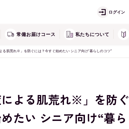
ご注文方法
お
痛
しみ・そばかすが気になる方に
ログイン
ズ
キミエシリーズ
返品・交換・キャンセル
常
常備お届けコース
私たちについて
よる肌荒れ※」を防ぐには？今すぐ始めたい シニア向け“暮らしのコツ”
症による肌荒れ※」を防
めたい シニア向け“暮