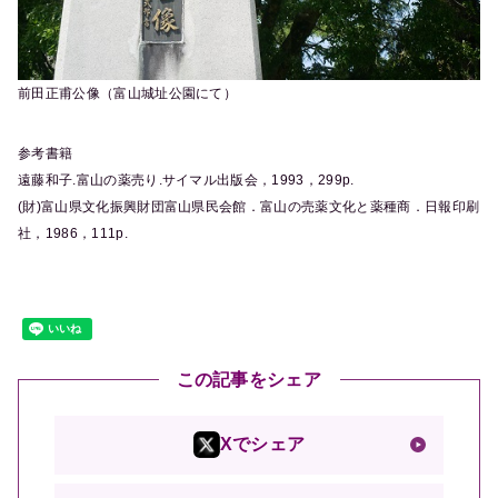
前田正甫公像（富山城址公園にて）
参考書籍
遠藤和子.富山の薬売り.サイマル出版会，1993，299p.
(財)富山県文化振興財団富山県民会館．富山の売薬文化と薬種商．日報印刷
社，1986，111p.
この記事をシェア
Xでシェア