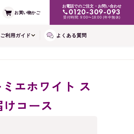
支払い方法
お電話でのご注文・お問い合わせ
み・肌トラブルの緩和に
0120-309-093
お買い物かご
受付時間: 9:00〜18:00 (年中無休)
常備浴シリーズ
備お届けコースについて
ご利用ガイド
よくある質問
)キミエホワイト ス
届けコース