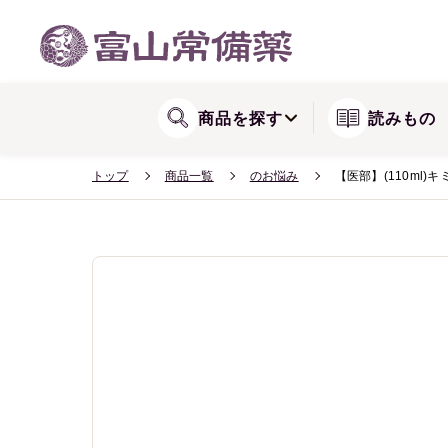
WEB会員登録方法
関節が気になる方に
リョウシンシリー
送料・配送
商品を探す
読みもの
トップ
商品一覧
のお悩み
【医部】(110ml