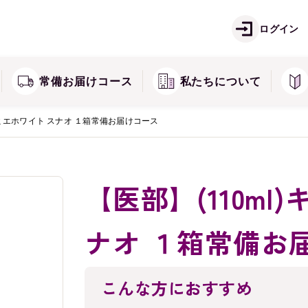
ご注文方法
お
痛
しみ・そばかすが気になる方に
ログイン
ズ
キミエシリーズ
返品・交換・キャンセル
常
常備お届けコース
私たちについて
)キミエホワイト スナオ １箱常備お届けコース
【医部】(110ml
ナオ １箱常備お
こんな方におすすめ