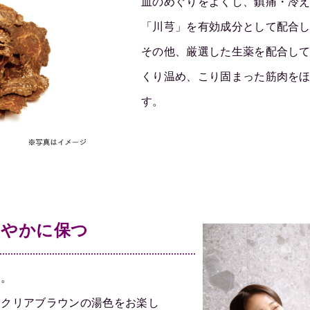
血のめぐりをよくし、鎮痛・冷
「川芎」を有効成分として配合
その他、厳選した生薬を配合し
くり温め、こり固まった筋肉を
す。
こやかに保つ
合。
とクリアブラウンの湯色をお楽し