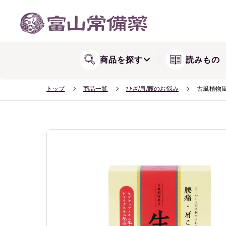
WEB会員登録方法
関節が気になる方に
リョウシンシリー
送料・配送
商品を探す
読みもの
トップ
商品一覧
ひざ/肩/腰のお悩み
古風植物風