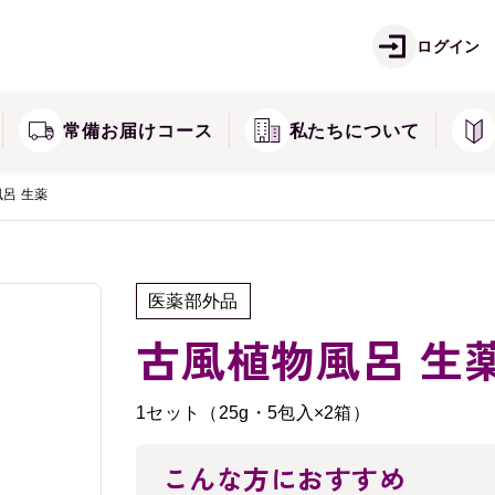
ご注文方法
お
痛
しみ・そばかすが気になる方に
ログイン
ズ
キミエシリーズ
返品・交換・キャンセル
常
常備お届けコース
私たちについて
呂 生薬
医薬部外品
古風植物風呂 生
1セット（25g・5包入×2箱）
こんな方におすすめ