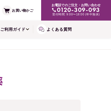
支払い方法
お電話でのご注文・お問い合わせ
み・肌トラブルの緩和に
0120-309-093
お買い物かご
受付時間: 9:00〜18:00 (年中無休)
常備浴シリーズ
備お届けコースについて
ご利用ガイド
よくある質問
薬