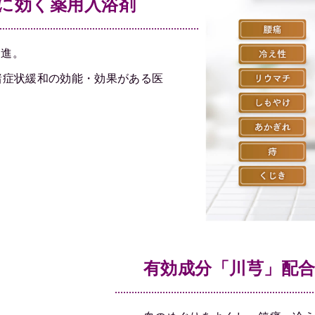
に効く薬用入浴剤
促進。
諸症状緩和の効能・効果がある医
有効成分「川芎」配