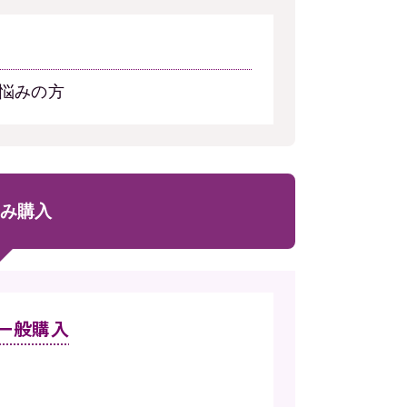
悩みの方
み購入
）一般購入