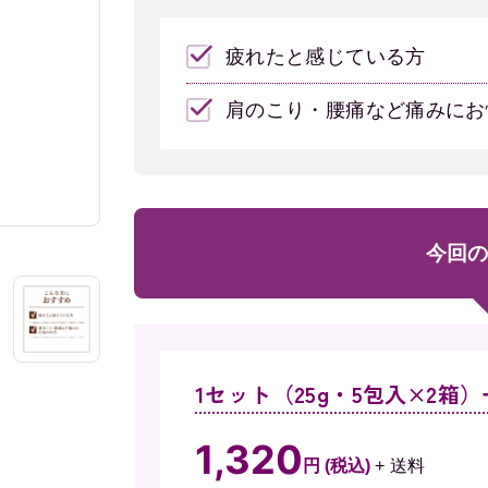
疲れたと感じている方
肩のこり・腰痛など痛みにお
今回の
1セット（25g・5包入×2箱
1,320
円 (税込)
+ 送料