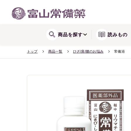
WEB会員登録方法
関節が気になる方に
リョウシンシリー
送料・配送
商品を探す
読みもの
トップ
商品一覧
ひざ/肩/腰のお悩み
常備浴