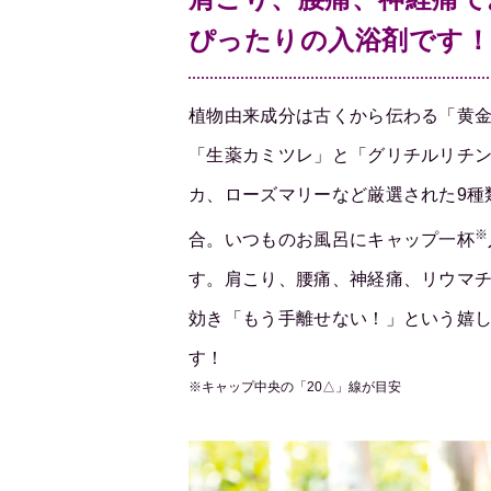
ぴったりの入浴剤です
植物由来成分は古くから伝わる「黄金
「生薬カミツレ」と「グリチルリチ
カ、ローズマリーなど厳選された9種
※
合。いつものお風呂にキャップ一杯
す。肩こり、腰痛、神経痛、リウマ
効き「もう手離せない！」という嬉
す！
※キャップ中央の「20△」線が目安