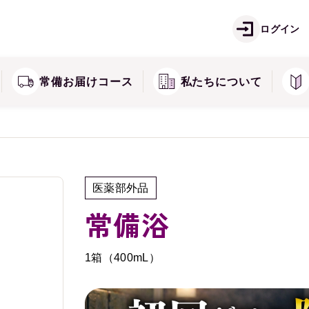
ご注文方法
お
痛
しみ・そばかすが気になる方に
ログイン
ズ
キミエシリーズ
返品・交換・キャンセル
常
常備お届けコース
私たちについて
医薬部外品
常備浴
1箱（400mL）