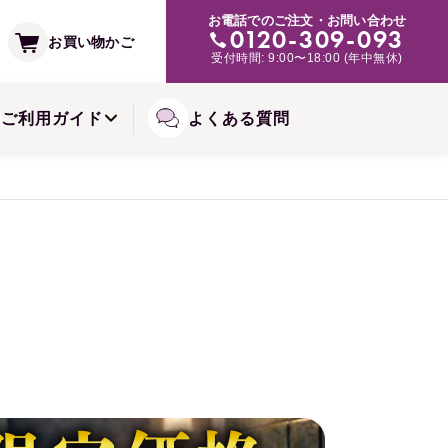
支払い方法
お電話でのご注文・お問い合わせ
み・肌トラブルの緩和に
0120-309-093
お買い物かご
受付時間: 9:00〜18:00 (年中無休)
常備浴シリーズ
備お届けコースについて
ご利用ガイド
よくある質問