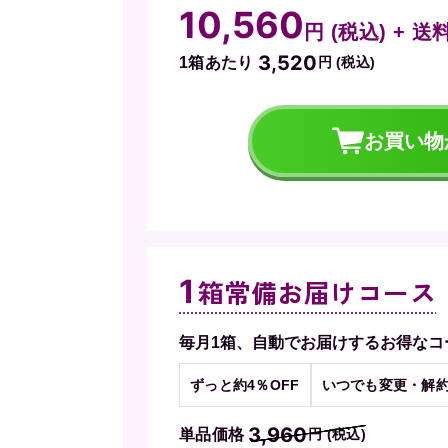
10,560
円 (税込) + 
3,520
1箱あたり
円 (税込)
お買い物
1
箱常備お届けコース
毎月1箱、自動でお届けするお得なコ
ずっと約4％OFF
いつでも変更・解約
3,960
単品価格
円 (税込)