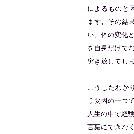
によるものと
ます。その結
い、体の変化
を自身だけで
突き放してし
こうしたわか
う要因の一つ
人生の中で経
言葉にできな