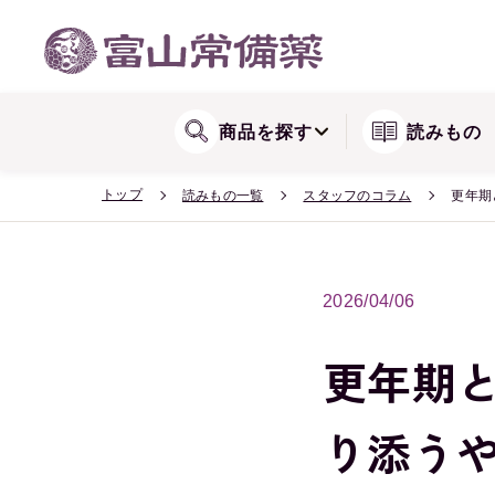
WEB会員登録方法
関節が気になる方に
リョウシンシリー
送料・配送
商品を探す
読みもの
トップ
読みもの一覧
スタッフのコラム
更年期
2026/04/06
更年期
り添う