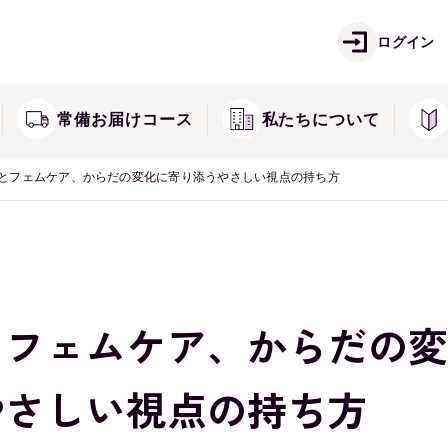
ご注文方法
お
痛
しみ・そばかすが気になる方に
ログイン
ズ
キミエシリーズ
返品・交換・キャンセル
常
常備お届けコース
私たちについて
とフェムケア、からだの変化に寄り添うやさしい視点の持ち方
とフェムケア、からだの
やさしい視点の持ち方