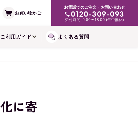
支払い方法
お電話でのご注文・お問い合わせ
み・肌トラブルの緩和に
0120-309-093
お買い物かご
常備浴シリーズ
受付時間: 9:00〜18:00 (年中無休)
備お届けコースについて
ご利用ガイド
よくある質問
変化に寄